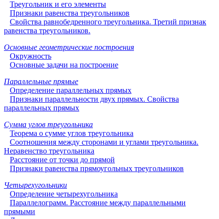
Треугольник и его элементы
Признаки равенства треугольников
Свойства равнобедренного треугольника. Третий признак
равенства треугольников.
Основные геометрические построения
Окружность
Основные задачи на построение
Параллельные прямые
Определение параллельных прямых
Признаки параллельности двух прямых. Свойства
параллельных прямых
Сумма углов треугольника
Теорема о сумме углов треугольника
Соотношения между сторонами и углами треугольника.
Неравенство треугольника
Расстояние от точки до прямой
Признаки равенства прямоугольных треугольников
Четырехугольники
Определение четырехугольника
Параллелограмм. Расстояние между параллельными
прямыми