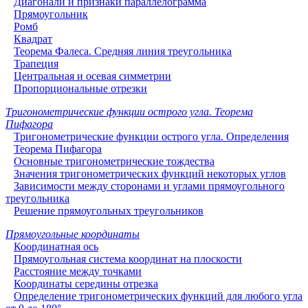
Диагонали и признаки параллелограмма
Прямоугольник
Ромб
Квадрат
Теорема Фалеса. Средняя линия треугольника
Трапеция
Центральная и осевая симметрии
Пропорциональные отрезки
Тригонометрические функции острого угла. Теорема
Пифагора
Тригонометрические функции острого угла. Определения
Теорема Пифагора
Основные тригонометрические тождества
Значения тригонометрических функций некоторых углов
Зависимости между сторонами и углами прямоугольного
треугольника
Решение прямоугольных треугольников
Прямоугольные координаты
Координатная ось
Прямоугольная система координат на плоскости
Расстояние между точками
Координаты середины отрезка
Определение тригонометрических функций для любого угла