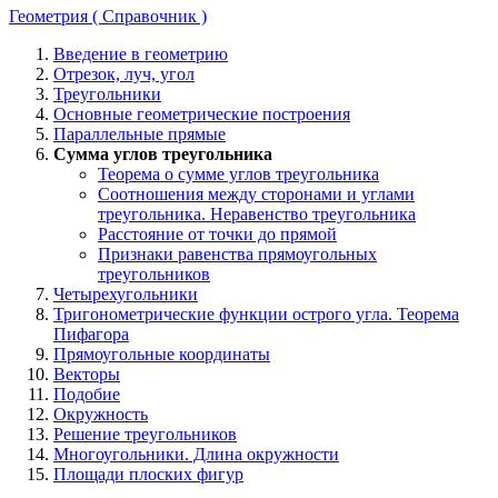
Геометрия ( Справочник )
Введение в геометрию
Отрезок, луч, угол
Треугольники
Основные геометрические построения
Параллельные прямые
Сумма углов треугольника
Теорема о сумме углов треугольника
Соотношения между сторонами и углами
треугольника. Неравенство треугольника
Расстояние от точки до прямой
Признаки равенства прямоугольных
треугольников
Четырехугольники
Тригонометрические функции острого угла. Теорема
Пифагора
Прямоугольные координаты
Векторы
Подобие
Окружность
Решение треугольников
Многоугольники. Длина окружности
Площади плоских фигур