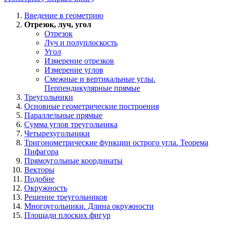
Введение в геометрию
Отрезок, луч, угол
Отрезок
Луч и полуплоскость
Угол
Измерение отрезков
Измерение углов
Смежные и вертикальные углы.
Перпендикулярные прямые
Треугольники
Основные геометрические построения
Параллельные прямые
Сумма углов треугольника
Четырехугольники
Тригонометрические функции острого угла. Теорема
Пифагора
Прямоугольные координаты
Векторы
Подобие
Окружность
Решение треугольников
Многоугольники. Длина окружности
Площади плоских фигур