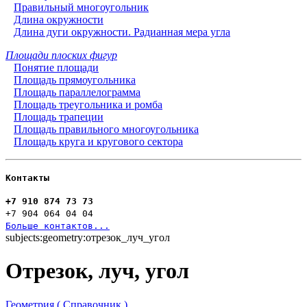
Правильный многоугольник
Длина окружности
Длина дуги окружности. Радианная мера угла
Площади плоских фигур
Понятие площади
Площадь прямоугольника
Площадь параллелограмма
Площадь треугольника и ромба
Площадь трапеции
Площадь правильного многоугольника
Площадь круга и кругового сектора
Контакты
+7 910 874 73 73
+7 904 064 04 04
Больше контактов...
subjects:geometry:отрезок_луч_угол
Отрезок, луч, угол
Геометрия ( Справочник )