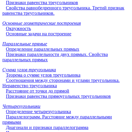
Признаки равенства треугольников
Свойства равнобедренного треугольника. Третий признак
равенства треугольников.
Основные геометрические построения
Окружность
Основные задачи на построение
Параллельные прямые
Определение параллельных прямых
Признаки параллельности двух прямых. Свойства
параллельных прямых
Сумма углов треугольника
Теорема о сумме углов треугольника
Соотношения между сторонами и углами треугольника.
Неравенство треугольника
Расстояние от точки до прямой
Признаки равенства прямоугольных треугольников
Четырехугольники
Определение четырехугольника
Параллелограмм. Расстояние между параллельными
прямыми
Диагонали и признаки параллелограмма