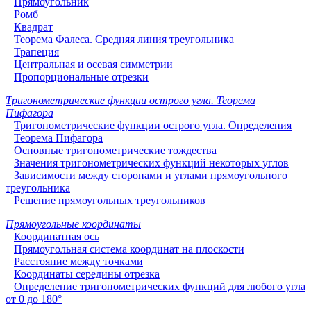
Прямоугольник
Ромб
Квадрат
Теорема Фалеса. Средняя линия треугольника
Трапеция
Центральная и осевая симметрии
Пропорциональные отрезки
Тригонометрические функции острого угла. Теорема
Пифагора
Тригонометрические функции острого угла. Определения
Теорема Пифагора
Основные тригонометрические тождества
Значения тригонометрических функций некоторых углов
Зависимости между сторонами и углами прямоугольного
треугольника
Решение прямоугольных треугольников
Прямоугольные координаты
Координатная ось
Прямоугольная система координат на плоскости
Расстояние между точками
Координаты середины отрезка
Определение тригонометрических функций для любого угла
от 0 до 180°